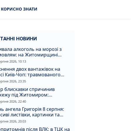
КОРИСНО ЗНАТИ
ТАННІ НОВИНИ
вала алкоголь на морозі з
мовлям: на Житомирщині
удили матір, через яку дитина
ерпня 2026, 10:13
римала обмороження
кнення двох вантажівок на
сі Київ-Чоп: травмованого
ія забрали до лікарні
ерпня 2026, 23:35
ар блискавки спричинив
жежу під Житомиром:
увальники витягли з вогню
ерпня 2026, 22:40
а
ь ангела Григорія 8 серпня:
сиві листівки, картинки та
евні привітання
ерпня 2026, 20:03
притомнів після ВЛК: в ТЦК на