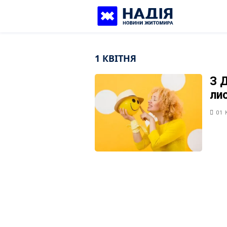
Skip
to
content
1 КВІТНЯ
З 
лис
01 