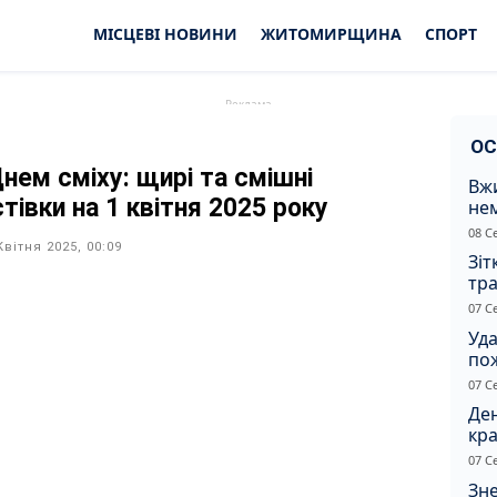
МІСЦЕВІ НОВИНИ
ЖИТОМИРЩИНА
СПОРТ
ОС
Днем сміху: щирі та смішні
Вжи
тівки на 1 квітня 2025 року
не
зас
08 С
от
Квітня 2025, 00:09
Зіт
тра
вод
07 С
Уд
по
рят
07 С
кот
Ден
кра
душ
07 С
Зне