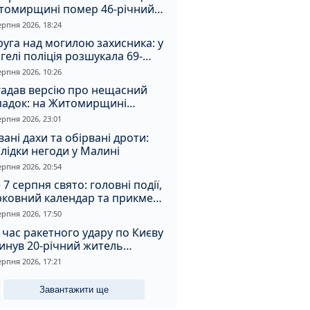
томирщині помер 46-річний
овік
ерпня 2026, 18:24
уга над могилою захисника: у
гелі поліція розшукала 69-
чного зловмисника
ерпня 2026, 10:26
гадав версію про нещасний
падок: на Житомирщині
итимуть чоловіка за вбивство
ерпня 2026, 23:01
івмешканки
вані дахи та обірвані дроти:
лідки негоди у Малині
ерпня 2026, 20:54
 7 серпня свято: головні події,
рковний календар та прикмети
я
ерпня 2026, 17:50
 час ракетного удару по Києву
инув 20-річний житель
томирщини
ерпня 2026, 17:21
Завантажити ще