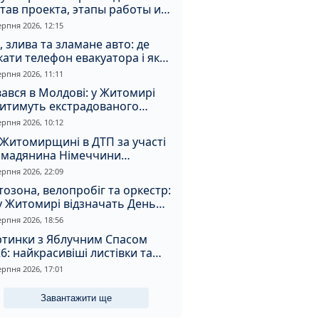
тав проекта, этапы работы и
оимость
ерпня 2026, 12:15
, злива та зламане авто: де
ати телефон евакуатора і як
натрапити на аферистів
ерпня 2026, 11:11
ався в Молдові: у Житомирі
дитимуть екстрадованого
земця за сурогатний спирт і
ерпня 2026, 10:12
дмивання грошей
Житомирщині в ДТП за участі
омадянина Німеччини
страждали двоє людей
ерпня 2026, 22:09
озона, велопробіг та оркестр:
у Житомирі відзначать День
апора та День Незалежності
ерпня 2026, 18:56
ртинки з Яблучним Спасом
6: найкрасивіші листівки та
і привітання зі святом
ерпня 2026, 17:01
Завантажити ще