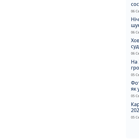
сос
ст
06 С
Ніч
шук
не 
06 С
Хов
су
іно
06 С
ві
На 
гр
по
05 С
Фот
як 
Пр
05 С
Ка
202
щир
05 С