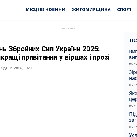
МІСЦЕВІ НОВИНИ
ЖИТОМИРЩИНА
СПОРТ
ОС
нь Збройних Сил України 2025:
Ви
кращі привітання у віршах і прозі
ви
суд
06 С
сп
Грудня 2025, 16:30
Зір
нас
06 С
Яке
це
дн
06 С
Під
заг
Жи
06 С
Усл