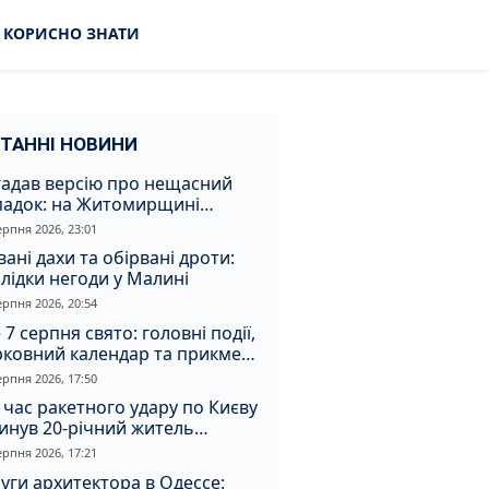
КОРИСНО ЗНАТИ
ТАННІ НОВИНИ
гадав версію про нещасний
падок: на Житомирщині
итимуть чоловіка за вбивство
ерпня 2026, 23:01
івмешканки
вані дахи та обірвані дроти:
лідки негоди у Малині
ерпня 2026, 20:54
 7 серпня свято: головні події,
рковний календар та прикмети
я
ерпня 2026, 17:50
 час ракетного удару по Києву
инув 20-річний житель
томирщини
ерпня 2026, 17:21
уги архитектора в Одессе: