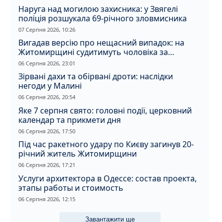
Наруга над могилою захисника: у Звягелі
поліція розшукала 69-річного зловмисника
07 Серпня 2026, 10:26
Вигадав версію про нещасний випадок: на
Житомирщині судитимуть чоловіка за
вбивство співмешканки
06 Серпня 2026, 23:01
Зірвані дахи та обірвані дроти: наслідки
негоди у Малині
06 Серпня 2026, 20:54
Яке 7 серпня свято: головні події, церковний
календар та прикмети дня
06 Серпня 2026, 17:50
Під час ракетного удару по Києву загинув 20-
річний житель Житомирщини
06 Серпня 2026, 17:21
Услуги архитектора в Одессе: состав проекта,
этапы работы и стоимость
06 Серпня 2026, 12:15
Завантажити ще