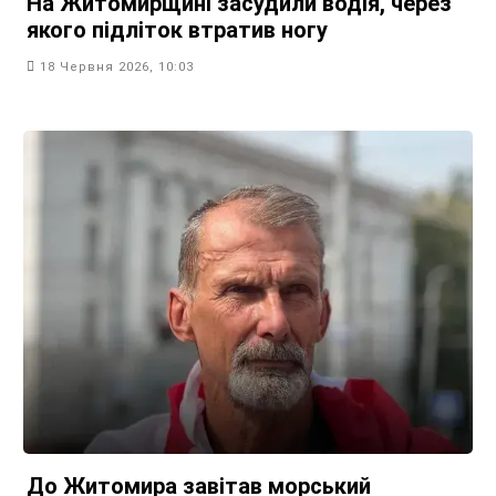
На Житомирщині засудили водія, через
якого підліток втратив ногу
18 Червня 2026, 10:03
До Житомира завітав морський