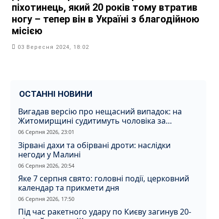
піхотинець, який 20 років тому втратив
ногу – тепер він в Україні з благодійною
місією
03 Вересня 2024, 18:02
ОСТАННІ НОВИНИ
Вигадав версію про нещасний випадок: на
Житомирщині судитимуть чоловіка за
вбивство співмешканки
06 Серпня 2026, 23:01
Зірвані дахи та обірвані дроти: наслідки
негоди у Малині
06 Серпня 2026, 20:54
Яке 7 серпня свято: головні події, церковний
календар та прикмети дня
06 Серпня 2026, 17:50
Під час ракетного удару по Києву загинув 20-