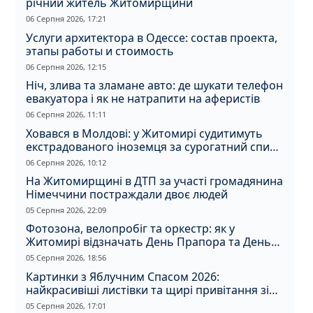
річний житель Житомирщини
06 Серпня 2026, 17:21
Услуги архитектора в Одессе: состав проекта,
этапы работы и стоимость
06 Серпня 2026, 12:15
Ніч, злива та зламане авто: де шукати телефон
евакуатора і як не натрапити на аферистів
06 Серпня 2026, 11:11
Ховався в Молдові: у Житомирі судитимуть
екстрадованого іноземця за сурогатний спирт
і відмивання грошей
06 Серпня 2026, 10:12
На Житомирщині в ДТП за участі громадянина
Німеччини постраждали двоє людей
05 Серпня 2026, 22:09
Фотозона, велопробіг та оркестр: як у
Житомирі відзначать День Прапора та День
Незалежності
05 Серпня 2026, 18:56
Картинки з Яблучним Спасом 2026:
найкрасивіші листівки та щирі привітання зі
святом
05 Серпня 2026, 17:01