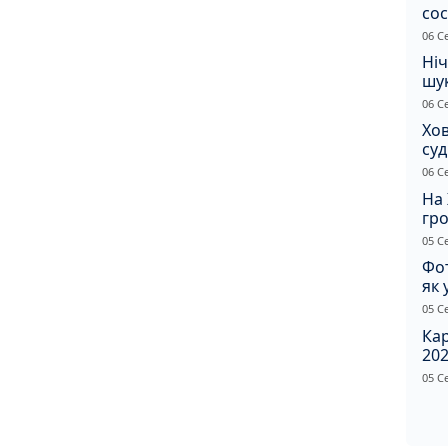
сос
ст
06 С
Ніч
шук
не 
06 С
Хов
су
іно
06 С
ві
На 
гр
по
05 С
Фот
як 
Пр
05 С
Ка
202
щир
05 С