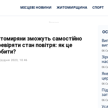
МІСЦЕВІ НОВИНИ
ЖИТОМИРЩИНА
СПОРТ
ОС
томиряни зможуть самостійно
Ви
евіряти стан повітря: як це
ви
суд
обити?
06 С
сп
Зір
Грудня 2023, 10:46
нас
06 С
Яке
це
дн
06 С
Під
заг
Жи
06 С
Усл