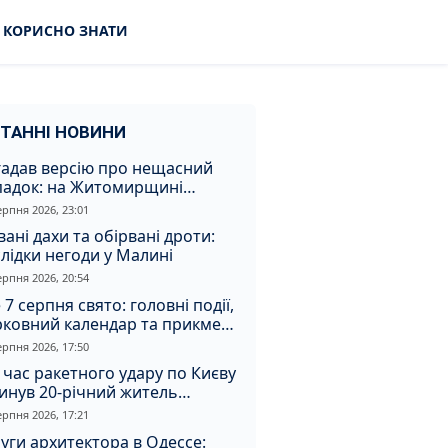
КОРИСНО ЗНАТИ
ТАННІ НОВИНИ
гадав версію про нещасний
падок: на Житомирщині
итимуть чоловіка за вбивство
ерпня 2026, 23:01
івмешканки
вані дахи та обірвані дроти:
лідки негоди у Малині
ерпня 2026, 20:54
 7 серпня свято: головні події,
рковний календар та прикмети
я
ерпня 2026, 17:50
 час ракетного удару по Києву
инув 20-річний житель
томирщини
ерпня 2026, 17:21
уги архитектора в Одессе: