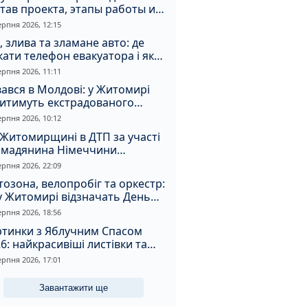
тав проекта, этапы работы и
оимость
ерпня 2026, 12:15
, злива та зламане авто: де
ати телефон евакуатора і як
натрапити на аферистів
ерпня 2026, 11:11
ався в Молдові: у Житомирі
дитимуть екстрадованого
земця за сурогатний спирт і
ерпня 2026, 10:12
дмивання грошей
Житомирщині в ДТП за участі
омадянина Німеччини
страждали двоє людей
ерпня 2026, 22:09
озона, велопробіг та оркестр:
у Житомирі відзначать День
апора та День Незалежності
ерпня 2026, 18:56
ртинки з Яблучним Спасом
6: найкрасивіші листівки та
і привітання зі святом
ерпня 2026, 17:01
Завантажити ще