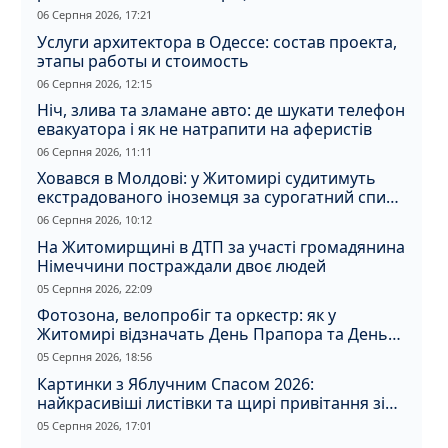
06 Серпня 2026, 17:21
Услуги архитектора в Одессе: состав проекта,
этапы работы и стоимость
06 Серпня 2026, 12:15
Ніч, злива та зламане авто: де шукати телефон
евакуатора і як не натрапити на аферистів
06 Серпня 2026, 11:11
Ховався в Молдові: у Житомирі судитимуть
екстрадованого іноземця за сурогатний спирт
і відмивання грошей
06 Серпня 2026, 10:12
На Житомирщині в ДТП за участі громадянина
Німеччини постраждали двоє людей
05 Серпня 2026, 22:09
Фотозона, велопробіг та оркестр: як у
Житомирі відзначать День Прапора та День
Незалежності
05 Серпня 2026, 18:56
Картинки з Яблучним Спасом 2026:
найкрасивіші листівки та щирі привітання зі
святом
05 Серпня 2026, 17:01