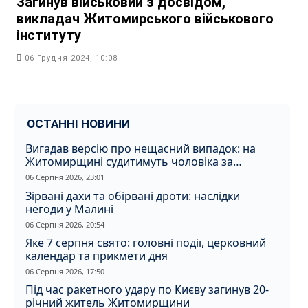
Загинув військовий з досвідом,
викладач Житомирського військового
інституту
06 Грудня 2024, 10:08
ОСТАННІ НОВИНИ
Вигадав версію про нещасний випадок: на
Житомирщині судитимуть чоловіка за
вбивство співмешканки
06 Серпня 2026, 23:01
Зірвані дахи та обірвані дроти: наслідки
негоди у Малині
06 Серпня 2026, 20:54
Яке 7 серпня свято: головні події, церковний
календар та прикмети дня
06 Серпня 2026, 17:50
Під час ракетного удару по Києву загинув 20-
річний житель Житомирщини