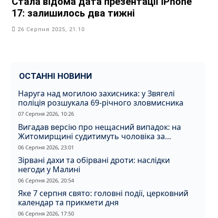
Стала відома дата презентації iPhone
17: залишилось два тижні
26 Серпня 2025, 21:10
ОСТАННІ НОВИНИ
Наруга над могилою захисника: у Звягелі
поліція розшукала 69-річного зловмисника
07 Серпня 2026, 10:26
Вигадав версію про нещасний випадок: на
Житомирщині судитимуть чоловіка за
вбивство співмешканки
06 Серпня 2026, 23:01
Зірвані дахи та обірвані дроти: наслідки
негоди у Малині
06 Серпня 2026, 20:54
Яке 7 серпня свято: головні події, церковний
календар та прикмети дня
06 Серпня 2026, 17:50