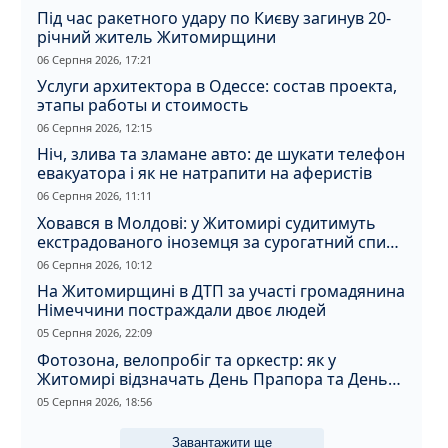
Під час ракетного удару по Києву загинув 20-
річний житель Житомирщини
06 Серпня 2026, 17:21
Услуги архитектора в Одессе: состав проекта,
этапы работы и стоимость
06 Серпня 2026, 12:15
Ніч, злива та зламане авто: де шукати телефон
евакуатора і як не натрапити на аферистів
06 Серпня 2026, 11:11
Ховався в Молдові: у Житомирі судитимуть
екстрадованого іноземця за сурогатний спирт
і відмивання грошей
06 Серпня 2026, 10:12
На Житомирщині в ДТП за участі громадянина
Німеччини постраждали двоє людей
05 Серпня 2026, 22:09
Фотозона, велопробіг та оркестр: як у
Житомирі відзначать День Прапора та День
Незалежності
05 Серпня 2026, 18:56
Завантажити ще