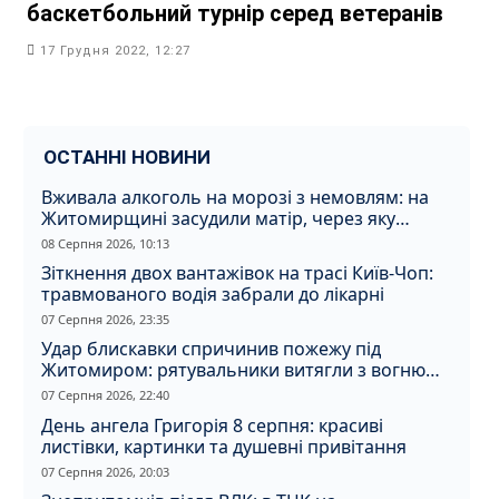
баскетбольний турнір серед ветеранів
17 Грудня 2022, 12:27
ОСТАННІ НОВИНИ
Вживала алкоголь на морозі з немовлям: на
Житомирщині засудили матір, через яку
дитина отримала обмороження
08 Серпня 2026, 10:13
Зіткнення двох вантажівок на трасі Київ-Чоп:
травмованого водія забрали до лікарні
07 Серпня 2026, 23:35
Удар блискавки спричинив пожежу під
Житомиром: рятувальники витягли з вогню
кота
07 Серпня 2026, 22:40
День ангела Григорія 8 серпня: красиві
листівки, картинки та душевні привітання
07 Серпня 2026, 20:03