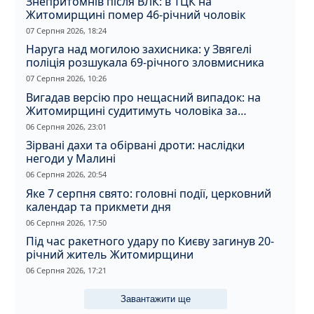
Знепритомнів після ВЛК: в ТЦК на
Житомирщині помер 46-річний чоловік
07 Серпня 2026, 18:24
Наруга над могилою захисника: у Звягелі
поліція розшукала 69-річного зловмисника
07 Серпня 2026, 10:26
Вигадав версію про нещасний випадок: на
Житомирщині судитимуть чоловіка за
вбивство співмешканки
06 Серпня 2026, 23:01
Зірвані дахи та обірвані дроти: наслідки
негоди у Малині
06 Серпня 2026, 20:54
Яке 7 серпня свято: головні події, церковний
календар та прикмети дня
06 Серпня 2026, 17:50
Під час ракетного удару по Києву загинув 20-
річний житель Житомирщини
06 Серпня 2026, 17:21
Завантажити ще