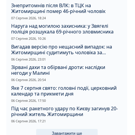
Знепритомнів після ВЛК: в ТЦК на
Житомирщині помер 46-річний чоловік
07 Серпня 2026, 18:24
Наруга над могилою захисника: у Звягелі
поліція розшукала 69-річного зловмисника
07 Серпня 2026, 10:26
Вигадав версію про нещасний випадок: на
Житомирщині судитимуть чоловіка за
вбивство співмешканки
06 Серпня 2026, 23:01
Зірвані дахи та обірвані дроти: наслідки
негоди у Малині
06 Серпня 2026, 20:54
Яке 7 серпня свято: головні події, церковний
календар та прикмети дня
06 Серпня 2026, 17:50
Під час ракетного удару по Києву загинув 20-
річний житель Житомирщини
06 Серпня 2026, 17:21
Завантажити ще