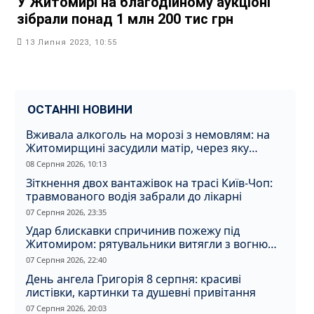
У Житомирі на благодійному аукціоні
зібрали понад 1 млн 200 тис грн
13 Липня 2023, 10:55
ОСТАННІ НОВИНИ
Вживала алкоголь на морозі з немовлям: на
Житомирщині засудили матір, через яку
дитина отримала обмороження
08 Серпня 2026, 10:13
Зіткнення двох вантажівок на трасі Київ-Чоп:
травмованого водія забрали до лікарні
07 Серпня 2026, 23:35
Удар блискавки спричинив пожежу під
Житомиром: рятувальники витягли з вогню
кота
07 Серпня 2026, 22:40
День ангела Григорія 8 серпня: красиві
листівки, картинки та душевні привітання
07 Серпня 2026, 20:03