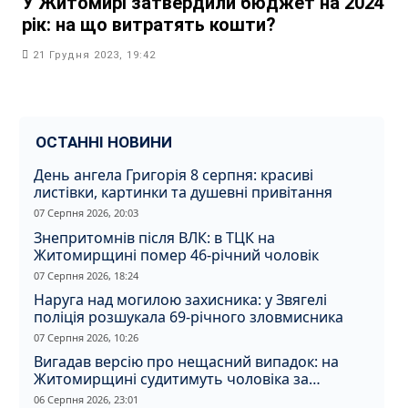
У Житомирі затвердили бюджет на 2024
рік: на що витратять кошти?
21 Грудня 2023, 19:42
ОСТАННІ НОВИНИ
День ангела Григорія 8 серпня: красиві
листівки, картинки та душевні привітання
07 Серпня 2026, 20:03
Знепритомнів після ВЛК: в ТЦК на
Житомирщині помер 46-річний чоловік
07 Серпня 2026, 18:24
Наруга над могилою захисника: у Звягелі
поліція розшукала 69-річного зловмисника
07 Серпня 2026, 10:26
Вигадав версію про нещасний випадок: на
Житомирщині судитимуть чоловіка за
вбивство співмешканки
06 Серпня 2026, 23:01