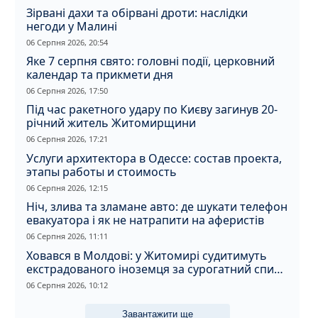
Зірвані дахи та обірвані дроти: наслідки
негоди у Малині
06 Серпня 2026, 20:54
Яке 7 серпня свято: головні події, церковний
календар та прикмети дня
06 Серпня 2026, 17:50
Під час ракетного удару по Києву загинув 20-
річний житель Житомирщини
06 Серпня 2026, 17:21
Услуги архитектора в Одессе: состав проекта,
этапы работы и стоимость
06 Серпня 2026, 12:15
Ніч, злива та зламане авто: де шукати телефон
евакуатора і як не натрапити на аферистів
06 Серпня 2026, 11:11
Ховався в Молдові: у Житомирі судитимуть
екстрадованого іноземця за сурогатний спирт
і відмивання грошей
06 Серпня 2026, 10:12
Завантажити ще