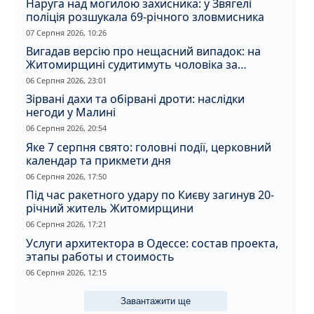
Наруга над могилою захисника: у Звягелі
поліція розшукала 69-річного зловмисника
07 Серпня 2026, 10:26
Вигадав версію про нещасний випадок: на
Житомирщині судитимуть чоловіка за
вбивство співмешканки
06 Серпня 2026, 23:01
Зірвані дахи та обірвані дроти: наслідки
негоди у Малині
06 Серпня 2026, 20:54
Яке 7 серпня свято: головні події, церковний
календар та прикмети дня
06 Серпня 2026, 17:50
Під час ракетного удару по Києву загинув 20-
річний житель Житомирщини
06 Серпня 2026, 17:21
Услуги архитектора в Одессе: состав проекта,
этапы работы и стоимость
06 Серпня 2026, 12:15
Завантажити ще