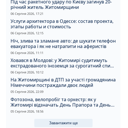
Під час ракетного удару по Києву загинув 20-
річний житель Житомирщини
06 Серпня 2026, 17:21
Услуги архитектора в Одессе: состав проекта,
этапы работы и стоимость
06 Серпня 2026, 12:15
Ніч, злива та зламане авто: де шукати телефон
евакуатора і як не натрапити на аферистів
06 Серпня 2026, 11:11
Ховався в Молдові: у Житомирі судитимуть
екстрадованого іноземця за сурогатний спирт
і відмивання грошей
06 Серпня 2026, 10:12
На Житомирщині в ДТП за участі громадянина
Німеччини постраждали двоє людей
05 Серпня 2026, 22:09
Фотозона, велопробіг та оркестр: як у
Житомирі відзначать День Прапора та День
Незалежності
05 Серпня 2026, 18:56
Завантажити ще