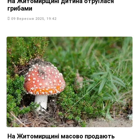
На Житомирщині дитина отруїлася
грибами
09 Вересня 2025, 19:42
На Житомирщині масово продають