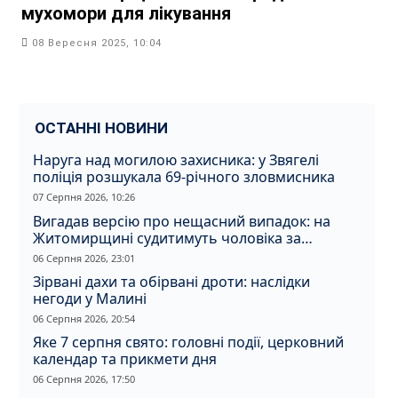
мухомори для лікування
08 Вересня 2025, 10:04
ОСТАННІ НОВИНИ
Наруга над могилою захисника: у Звягелі
поліція розшукала 69-річного зловмисника
07 Серпня 2026, 10:26
Вигадав версію про нещасний випадок: на
Житомирщині судитимуть чоловіка за
вбивство співмешканки
06 Серпня 2026, 23:01
Зірвані дахи та обірвані дроти: наслідки
негоди у Малині
06 Серпня 2026, 20:54
Яке 7 серпня свято: головні події, церковний
календар та прикмети дня
06 Серпня 2026, 17:50