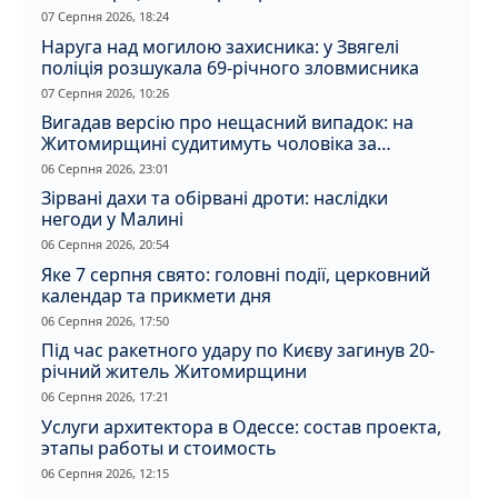
07 Серпня 2026, 18:24
Наруга над могилою захисника: у Звягелі
поліція розшукала 69-річного зловмисника
07 Серпня 2026, 10:26
Вигадав версію про нещасний випадок: на
Житомирщині судитимуть чоловіка за
вбивство співмешканки
06 Серпня 2026, 23:01
Зірвані дахи та обірвані дроти: наслідки
негоди у Малині
06 Серпня 2026, 20:54
Яке 7 серпня свято: головні події, церковний
календар та прикмети дня
06 Серпня 2026, 17:50
Під час ракетного удару по Києву загинув 20-
річний житель Житомирщини
06 Серпня 2026, 17:21
Услуги архитектора в Одессе: состав проекта,
этапы работы и стоимость
06 Серпня 2026, 12:15