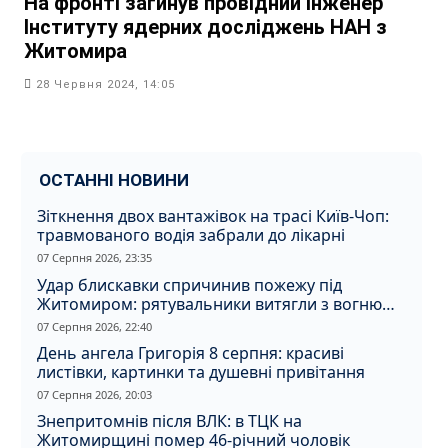
На фронті загинув провідний інженер
Інституту ядерних досліджень НАН з
Житомира
28 Червня 2024, 14:05
ОСТАННІ НОВИНИ
Зіткнення двох вантажівок на трасі Київ-Чоп:
травмованого водія забрали до лікарні
07 Серпня 2026, 23:35
Удар блискавки спричинив пожежу під
Житомиром: рятувальники витягли з вогню
кота
07 Серпня 2026, 22:40
День ангела Григорія 8 серпня: красиві
листівки, картинки та душевні привітання
07 Серпня 2026, 20:03
Знепритомнів після ВЛК: в ТЦК на
Житомирщині помер 46-річний чоловік