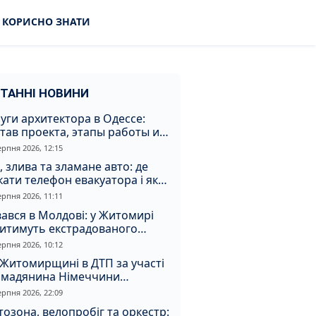
КОРИСНО ЗНАТИ
ТАННІ НОВИНИ
уги архитектора в Одессе:
тав проекта, этапы работы и
оимость
ерпня 2026, 12:15
, злива та зламане авто: де
ати телефон евакуатора і як
натрапити на аферистів
ерпня 2026, 11:11
ався в Молдові: у Житомирі
дитимуть екстрадованого
земця за сурогатний спирт і
ерпня 2026, 10:12
дмивання грошей
Житомирщині в ДТП за участі
омадянина Німеччини
страждали двоє людей
ерпня 2026, 22:09
озона, велопробіг та оркестр: