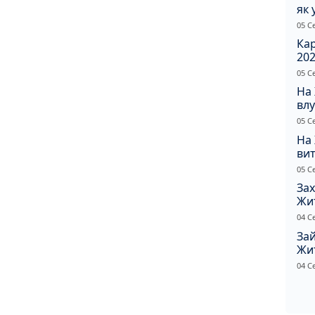
як 
Пр
05 С
Ка
202
щир
05 С
На
влу
сп
05 С
На
вит
по
05 С
Зах
Жи
ріш
04 С
Зай
Жи
на
04 С