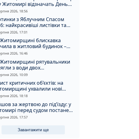
у Житомирі відзначать День
апора та День Незалежності
ерпня 2026, 18:56
ртинки з Яблучним Спасом
6: найкрасивіші листівки та
і привітання зі святом
ерпня 2026, 17:01
 Житомирщині блискавка
чила в житловий будинок –
алахнула пожежа
ерпня 2026, 16:46
 Житомирщині рятувальники
ягли з води двох
топельників
ерпня 2026, 10:09
ист критичних об’єктів: на
томирщині ухвалили нові
ення з безпеки
ерпня 2026, 18:18
шов за жертвою до під’їзду: у
томирі перед судом постане
падник
ерпня 2026, 17:57
Завантажити ще