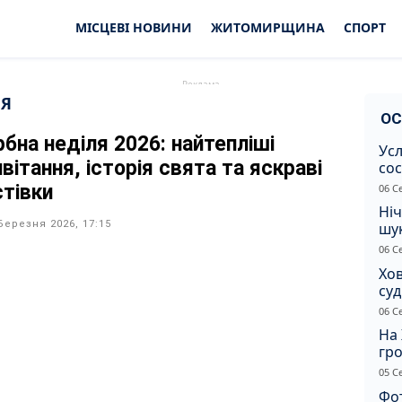
МІСЦЕВІ НОВИНИ
ЖИТОМИРЩИНА
СПОРТ
ЛЯ
ОС
рбна неділя 2026: найтепліші
Усл
вітання, історія свята та яскраві
сос
ст
стівки
06 С
Ніч
Березня 2026, 17:15
шук
не 
06 С
Хов
су
іно
06 С
ві
На 
гр
по
05 С
Фот