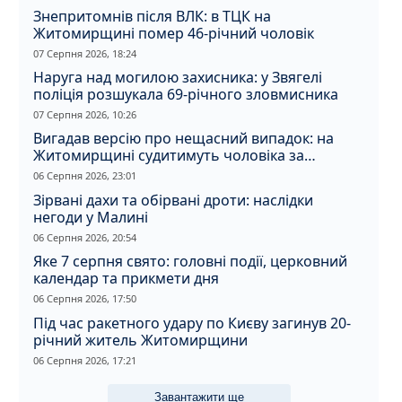
Знепритомнів після ВЛК: в ТЦК на
Житомирщині помер 46-річний чоловік
07 Серпня 2026, 18:24
Наруга над могилою захисника: у Звягелі
поліція розшукала 69-річного зловмисника
07 Серпня 2026, 10:26
Вигадав версію про нещасний випадок: на
Житомирщині судитимуть чоловіка за
вбивство співмешканки
06 Серпня 2026, 23:01
Зірвані дахи та обірвані дроти: наслідки
негоди у Малині
06 Серпня 2026, 20:54
Яке 7 серпня свято: головні події, церковний
календар та прикмети дня
06 Серпня 2026, 17:50
Під час ракетного удару по Києву загинув 20-
річний житель Житомирщини
06 Серпня 2026, 17:21
Завантажити ще