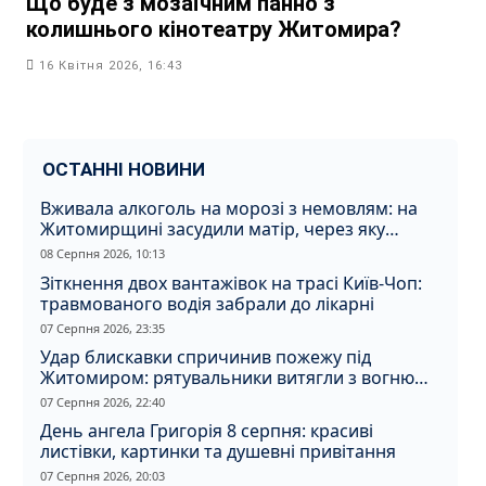
Що буде з мозаїчним панно з
колишнього кінотеатру Житомира?
16 Квітня 2026, 16:43
ОСТАННІ НОВИНИ
Вживала алкоголь на морозі з немовлям: на
Житомирщині засудили матір, через яку
дитина отримала обмороження
08 Серпня 2026, 10:13
Зіткнення двох вантажівок на трасі Київ-Чоп:
травмованого водія забрали до лікарні
07 Серпня 2026, 23:35
Удар блискавки спричинив пожежу під
Житомиром: рятувальники витягли з вогню
кота
07 Серпня 2026, 22:40
День ангела Григорія 8 серпня: красиві
листівки, картинки та душевні привітання
07 Серпня 2026, 20:03