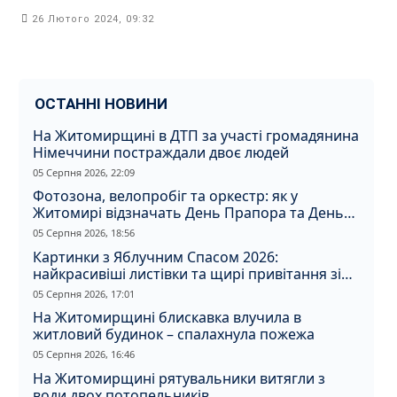
26 Лютого 2024, 09:32
ОСТАННІ НОВИНИ
На Житомирщині в ДТП за участі громадянина
Німеччини постраждали двоє людей
05 Серпня 2026, 22:09
Фотозона, велопробіг та оркестр: як у
Житомирі відзначать День Прапора та День
Незалежності
05 Серпня 2026, 18:56
Картинки з Яблучним Спасом 2026:
найкрасивіші листівки та щирі привітання зі
святом
05 Серпня 2026, 17:01
На Житомирщині блискавка влучила в
житловий будинок – спалахнула пожежа
05 Серпня 2026, 16:46
На Житомирщині рятувальники витягли з
води двох потопельників