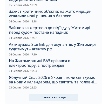
05 Серпня 2026, 10:09
Захист критичних об’єктів: на Житомирщині
ухвалили нові рішення з безпеки
04 Серпня 2026, 18:18
Зайшов за жертвою до під’їзду: у Житомирі
перед судом постане нападник
04 Серпня 2026, 17:57
Активувала Starlink для окупантів: у Житомирі
судитимуть агентку рф
04 Серпня 2026, 17:10
На Житомирщині ВАЗ врізався в
електроопору: є постраждалі
04 Серпня 2026, 10:53
Яблучний Спас 2026 в Україні: коли святкуємо
за новим календарем, що святять та головні
прикмети дня
03 Серпня 2026, 23:23
Завантажити ще