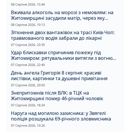
08 Серпня 2026, 15:44
Вживала алкоголь на морозі з немовлям: на
Житомирщині засудили матір, через яку
дитина отримала обмороження
08 Серпня 2026, 10:13
Зіткнення двох вантажівок на трасі Київ-Чоп:
травмованого водія забрали до лікарні
07 Серпня 2026, 23:35
Удар блискавки спричинив пожежу під
Житомиром: рятувальники витягли з вогню
кота
07 Серпня 2026, 22:40
День ангела Григорія 8 серпня: красиві
листівки, картинки та душевні привітання
07 Серпня 2026, 20:03
Знепритомнів після ВЛК: в ТЦК на
Житомирщині помер 46-річний чоловік
07 Серпня 2026, 18:24
Наруга над могилою захисника: у Звягелі
поліція розшукала 69-річного зловмисника
07 Серпня 2026, 10:26