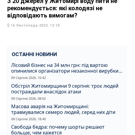
З 20 джерел у Житомирі воду пити не
рекомендується: які колодязі не
відповідають вимогам?
16 Листопада 2023, 13:10
ОСТАННІ НОВИНИ
Лісовий бізнес на 34 млн грн: під вартою
опинилися організатори незаконної вирубки
на Житомирщині
09 Серпня 2026, 10:42
Обстріл Житомирщини 9 серпня: троє людей
постраждали внаслідок атаки
09 Серпня 2026, 08:02
Масова аварія на Житомирщині:
травмувалися семеро людей, серед них діти
08 Серпня 2026, 18:40
Свобода бедра: почему шорты решают
больше, чем кажется