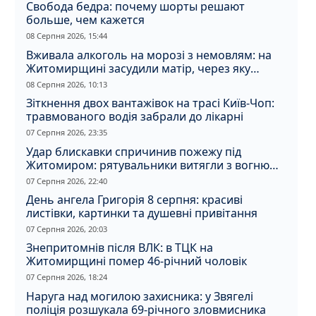
Свобода бедра: почему шорты решают
больше, чем кажется
08 Серпня 2026, 15:44
Вживала алкоголь на морозі з немовлям: на
Житомирщині засудили матір, через яку
дитина отримала обмороження
08 Серпня 2026, 10:13
Зіткнення двох вантажівок на трасі Київ-Чоп:
травмованого водія забрали до лікарні
07 Серпня 2026, 23:35
Удар блискавки спричинив пожежу під
Житомиром: рятувальники витягли з вогню
кота
07 Серпня 2026, 22:40
День ангела Григорія 8 серпня: красиві
листівки, картинки та душевні привітання
07 Серпня 2026, 20:03
Знепритомнів після ВЛК: в ТЦК на
Житомирщині помер 46-річний чоловік
07 Серпня 2026, 18:24
Наруга над могилою захисника: у Звягелі
поліція розшукала 69-річного зловмисника