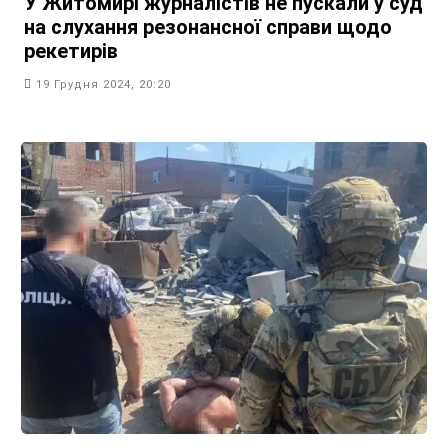
У Житомирі журналістів не пускали у суд
на слухання резонансної справи щодо
рекетирів
19 Грудня 2024, 20:20