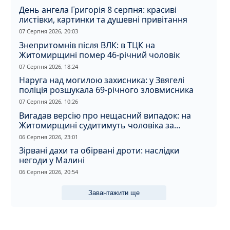
День ангела Григорія 8 серпня: красиві
листівки, картинки та душевні привітання
07 Серпня 2026, 20:03
Знепритомнів після ВЛК: в ТЦК на
Житомирщині помер 46-річний чоловік
07 Серпня 2026, 18:24
Наруга над могилою захисника: у Звягелі
поліція розшукала 69-річного зловмисника
07 Серпня 2026, 10:26
Вигадав версію про нещасний випадок: на
Житомирщині судитимуть чоловіка за
вбивство співмешканки
06 Серпня 2026, 23:01
Зірвані дахи та обірвані дроти: наслідки
негоди у Малині
06 Серпня 2026, 20:54
Завантажити ще