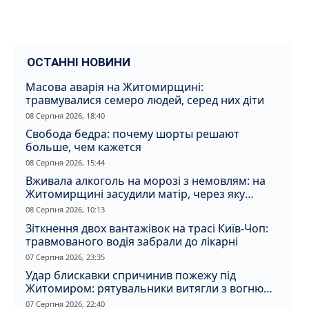
ОСТАННІ НОВИНИ
Масова аварія на Житомирщині:
травмувалися семеро людей, серед них діти
08 Серпня 2026, 18:40
Свобода бедра: почему шорты решают
больше, чем кажется
08 Серпня 2026, 15:44
Вживала алкоголь на морозі з немовлям: на
Житомирщині засудили матір, через яку
дитина отримала обмороження
08 Серпня 2026, 10:13
Зіткнення двох вантажівок на трасі Київ-Чоп:
травмованого водія забрали до лікарні
07 Серпня 2026, 23:35
Удар блискавки спричинив пожежу під
Житомиром: рятувальники витягли з вогню
кота
07 Серпня 2026, 22:40