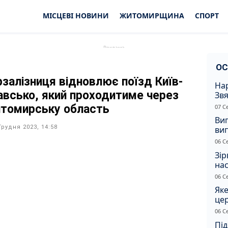
МІСЦЕВІ НОВИНИ
ЖИТОМИРЩИНА
СПОРТ
ОС
рзалізниця відновлює поїзд Київ-
Нар
авсько, який проходитиме через
Звя
рі
томирську область
07 С
Ви
Грудня 2023, 14:58
ви
суд
06 С
сп
Зір
нас
06 С
Яке
це
дн
06 С
Під