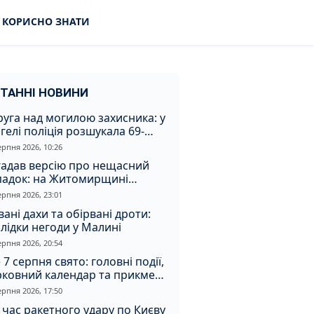
КОРИСНО ЗНАТИ
ТАННІ НОВИНИ
уга над могилою захисника: у
гелі поліція розшукала 69-
чного зловмисника
ерпня 2026, 10:26
гадав версію про нещасний
падок: на Житомирщині
итимуть чоловіка за вбивство
ерпня 2026, 23:01
івмешканки
вані дахи та обірвані дроти:
лідки негоди у Малині
ерпня 2026, 20:54
 7 серпня свято: головні події,
рковний календар та прикмети
я
ерпня 2026, 17:50
 час ракетного удару по Києву