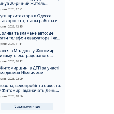
инув 20-річний житель
томирщини
ерпня 2026, 17:21
уги архитектора в Одессе:
тав проекта, этапы работы и
оимость
ерпня 2026, 12:15
, злива та зламане авто: де
ати телефон евакуатора і як
натрапити на аферистів
ерпня 2026, 11:11
ався в Молдові: у Житомирі
дитимуть екстрадованого
земця за сурогатний спирт і
ерпня 2026, 10:12
дмивання грошей
Житомирщині в ДТП за участі
омадянина Німеччини
страждали двоє людей
ерпня 2026, 22:09
озона, велопробіг та оркестр:
у Житомирі відзначать День
апора та День Незалежності
ерпня 2026, 18:56
Завантажити ще