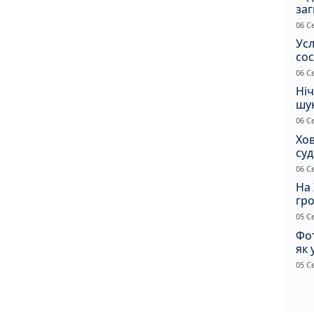
заг
Жи
06 С
Усл
сос
ст
06 С
Ніч
шук
не 
06 С
Хов
су
іно
06 С
ві
На 
гр
по
05 С
Фот
як 
Пр
05 С