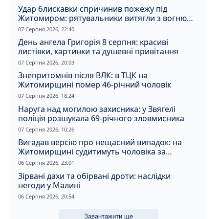
Удар блискавки спричинив пожежу під
Житомиром: рятувальники витягли з вогню
кота
07 Серпня 2026, 22:40
День ангела Григорія 8 серпня: красиві
листівки, картинки та душевні привітання
07 Серпня 2026, 20:03
Знепритомнів після ВЛК: в ТЦК на
Житомирщині помер 46-річний чоловік
07 Серпня 2026, 18:24
Наруга над могилою захисника: у Звягелі
поліція розшукала 69-річного зловмисника
07 Серпня 2026, 10:26
Вигадав версію про нещасний випадок: на
Житомирщині судитимуть чоловіка за
вбивство співмешканки
06 Серпня 2026, 23:01
Зірвані дахи та обірвані дроти: наслідки
негоди у Малині
06 Серпня 2026, 20:54
Завантажити ще