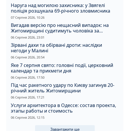
Наруга над могилою захисника: у Звягелі
поліція розшукала 69-річного зловмисника
07 Серпня 2026, 10:26
Вигадав версію про нещасний випадок: на
Житомирщині судитимуть чоловіка за
вбивство співмешканки
06 Серпня 2026, 23:01
Зірвані дахи та обірвані дроти: наслідки
негоди у Малині
06 Серпня 2026, 20:54
Яке 7 серпня свято: головні події, церковний
календар та прикмети дня
06 Серпня 2026, 17:50
Під час ракетного удару по Києву загинув 20-
річний житель Житомирщини
06 Серпня 2026, 17:21
Услуги архитектора в Одессе: состав проекта,
этапы работы и стоимость
06 Серпня 2026, 12:15
Завантажити ще