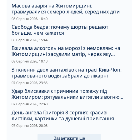
Масова аварія на Житомирщині:
травмувалися семеро людей, серед них діти
08 Серпня 2026, 18:40
Свобода бедра: почему шорты решают
больше, чем кажется
08 Серпня 2026, 15:44
Вживала алкоголь на морозі з немовлям: на
Житомирщині засудили матір, через яку
дитина отримала обмороження
08 Серпня 2026, 10:13
Зіткнення двох вантажівок на трасі Київ-Чоп:
травмованого водія забрали до лікарні
07 Серпня 2026, 23:35
Удар блискавки спричинив пожежу під
Житомиром: рятувальники витягли з вогню
кота
07 Серпня 2026, 22:40
День ангела Григорія 8 серпня: красиві
листівки, картинки та душевні привітання
07 Серпня 2026, 20:03
Завантажити ще