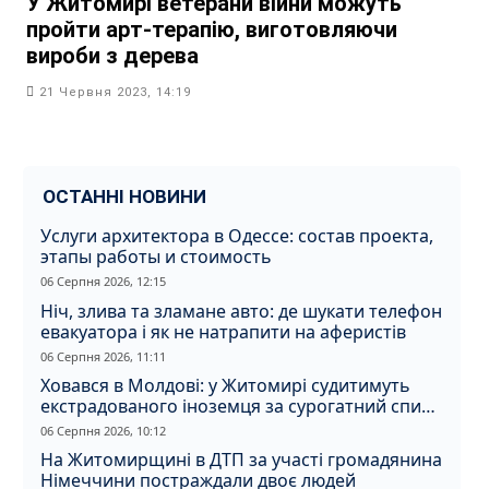
У Житомирі ветерани війни можуть
пройти арт-терапію, виготовляючи
вироби з дерева
21 Червня 2023, 14:19
ОСТАННІ НОВИНИ
Услуги архитектора в Одессе: состав проекта,
этапы работы и стоимость
06 Серпня 2026, 12:15
Ніч, злива та зламане авто: де шукати телефон
евакуатора і як не натрапити на аферистів
06 Серпня 2026, 11:11
Ховався в Молдові: у Житомирі судитимуть
екстрадованого іноземця за сурогатний спирт
і відмивання грошей
06 Серпня 2026, 10:12
На Житомирщині в ДТП за участі громадянина
Німеччини постраждали двоє людей