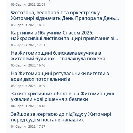
05 Серпня 2026, 22:09
Фотозона, велопробіг та оркестр: як у
Житомирі відзначать День Прапора та День
Незалежності
05 Серпня 2026, 18:56
Картинки з Яблучним Спасом 2026:
найкрасивіші листівки та щирі привітання зі
святом
05 Серпня 2026, 17:01
На Житомирщині блискавка влучила в
житловий будинок – спалахнула пожежа
05 Серпня 2026, 16:46
На Житомирщині рятувальники витягли з
води двох потопельників
05 Серпня 2026, 10:09
Захист критичних об’єктів: на Житомирщині
ухвалили нові рішення з безпеки
04 Серпня 2026, 18:18
Зайшов за жертвою до під’їзду: у Житомирі
перед судом постане нападник
04 Серпня 2026, 17:57