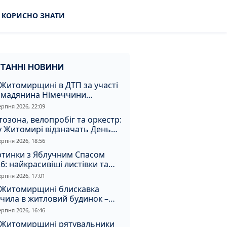
КОРИСНО ЗНАТИ
ТАННІ НОВИНИ
Житомирщині в ДТП за участі
омадянина Німеччини
страждали двоє людей
ерпня 2026, 22:09
озона, велопробіг та оркестр:
у Житомирі відзначать День
апора та День Незалежності
ерпня 2026, 18:56
ртинки з Яблучним Спасом
6: найкрасивіші листівки та
і привітання зі святом
ерпня 2026, 17:01
 Житомирщині блискавка
чила в житловий будинок –
алахнула пожежа
ерпня 2026, 16:46
 Житомирщині рятувальники