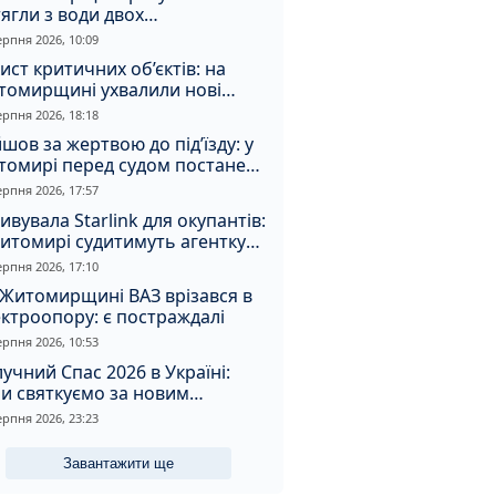
ягли з води двох
топельників
ерпня 2026, 10:09
ист критичних об’єктів: на
томирщині ухвалили нові
ення з безпеки
ерпня 2026, 18:18
шов за жертвою до під’їзду: у
томирі перед судом постане
падник
ерпня 2026, 17:57
ивувала Starlink для окупантів:
итомирі судитимуть агентку
ерпня 2026, 17:10
Житомирщині ВАЗ врізався в
ктроопору: є постраждалі
ерпня 2026, 10:53
учний Спас 2026 в Україні:
и святкуємо за новим
ендарем, що святять та
ерпня 2026, 23:23
овні прикмети дня
Завантажити ще