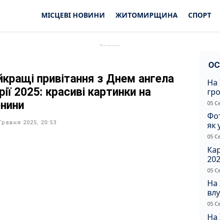
МІСЦЕВІ НОВИНИ
ЖИТОМИРЩИНА
СПОРТ
ОС
йкращі привітання з Днем ангела
На 
ії 2025: красиві картинки на
гр
по
енини
05 С
Фот
Травня 2025, 20:53
як 
Пр
05 С
Ка
202
щир
05 С
На
влу
сп
05 С
На