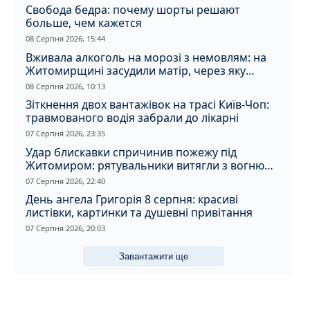
Свобода бедра: почему шорты решают
больше, чем кажется
08 Серпня 2026, 15:44
Вживала алкоголь на морозі з немовлям: на
Житомирщині засудили матір, через яку
дитина отримала обмороження
08 Серпня 2026, 10:13
Зіткнення двох вантажівок на трасі Київ-Чоп:
травмованого водія забрали до лікарні
07 Серпня 2026, 23:35
Удар блискавки спричинив пожежу під
Житомиром: рятувальники витягли з вогню
кота
07 Серпня 2026, 22:40
День ангела Григорія 8 серпня: красиві
листівки, картинки та душевні привітання
07 Серпня 2026, 20:03
Завантажити ще