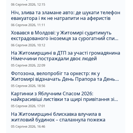
06 Серпня 2026, 12:15
Ніч, злива та зламане авто: де шукати телефон
евакуатора і як не натрапити на аферистів
06 Серпня 2026, 11:11
Ховався в Молдові: у Житомирі судитимуть
екстрадованого іноземця за сурогатний спирт
і відмивання грошей
06 Серпня 2026, 10:12
На Житомирщині в ДТП за участі громадянина
Німеччини постраждали двоє людей
05 Серпня 2026, 22:09
Фотозона, велопробіг та оркестр: як у
Житомирі відзначать День Прапора та День
Незалежності
05 Серпня 2026, 18:56
Картинки з Яблучним Спасом 2026:
найкрасивіші листівки та щирі привітання зі
святом
05 Серпня 2026, 17:01
На Житомирщині блискавка влучила в
житловий будинок – спалахнула пожежа
05 Серпня 2026, 16:46