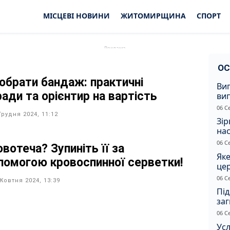
МІСЦЕВІ НОВИНИ
ЖИТОМИРЩИНА
СПОРТ
ОС
 обрати бандаж: практичні
Ви
ради та орієнтир на вартість
ви
суд
06 С
сп
Грудня 2024, 11:12
Зір
нас
06 С
вотеча? Зупиніть її за
Яке
помогою кровоспинної серветки!
це
дн
06 С
Жовтня 2024, 13:39
Під
заг
Жи
06 С
Усл