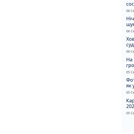
сос
ст
06 С
Ніч
шук
не 
06 С
Хов
су
іно
06 С
ві
На 
гр
по
05 С
Фот
як 
Пр
05 С
Ка
202
щир
05 С