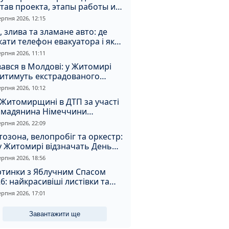
тав проекта, этапы работы и
оимость
ерпня 2026, 12:15
, злива та зламане авто: де
ати телефон евакуатора і як
натрапити на аферистів
ерпня 2026, 11:11
ався в Молдові: у Житомирі
дитимуть екстрадованого
земця за сурогатний спирт і
ерпня 2026, 10:12
дмивання грошей
Житомирщині в ДТП за участі
омадянина Німеччини
страждали двоє людей
ерпня 2026, 22:09
озона, велопробіг та оркестр:
у Житомирі відзначать День
апора та День Незалежності
ерпня 2026, 18:56
ртинки з Яблучним Спасом
6: найкрасивіші листівки та
і привітання зі святом
ерпня 2026, 17:01
Завантажити ще