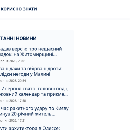
КОРИСНО ЗНАТИ
ТАННІ НОВИНИ
гадав версію про нещасний
падок: на Житомирщині
итимуть чоловіка за вбивство
ерпня 2026, 23:01
івмешканки
вані дахи та обірвані дроти:
лідки негоди у Малині
ерпня 2026, 20:54
 7 серпня свято: головні події,
рковний календар та прикмети
я
ерпня 2026, 17:50
 час ракетного удару по Києву
инув 20-річний житель
томирщини
ерпня 2026, 17:21
уги архитектора в Одессе: