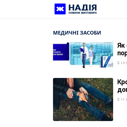
Skip
to
content
МЕДИЧНІ ЗАСОБИ
Як
по
13 
Кро
до
11 