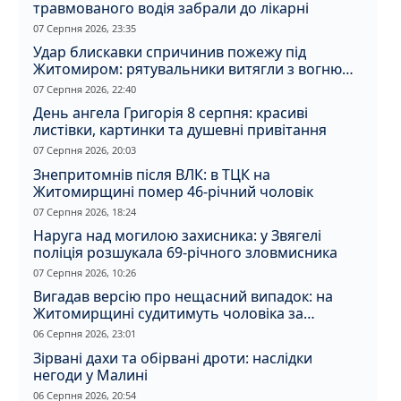
травмованого водія забрали до лікарні
07 Серпня 2026, 23:35
Удар блискавки спричинив пожежу під
Житомиром: рятувальники витягли з вогню
кота
07 Серпня 2026, 22:40
День ангела Григорія 8 серпня: красиві
листівки, картинки та душевні привітання
07 Серпня 2026, 20:03
Знепритомнів після ВЛК: в ТЦК на
Житомирщині помер 46-річний чоловік
07 Серпня 2026, 18:24
Наруга над могилою захисника: у Звягелі
поліція розшукала 69-річного зловмисника
07 Серпня 2026, 10:26
Вигадав версію про нещасний випадок: на
Житомирщині судитимуть чоловіка за
вбивство співмешканки
06 Серпня 2026, 23:01
Зірвані дахи та обірвані дроти: наслідки
негоди у Малині
06 Серпня 2026, 20:54