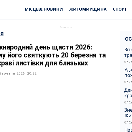
МІСЦЕВІ НОВИНИ
ЖИТОМИРЩИНА
СПОРТ
ТЯ
ОС
жнародний день щастя 2026:
Зіт
му його святкують 20 березня та
тра
вод
краві листівки для близьких
07 С
Уд
Березня 2026, 20:22
по
рят
07 С
кот
Ден
кра
душ
07 С
Зне
Жи
чол
07 С
Нар