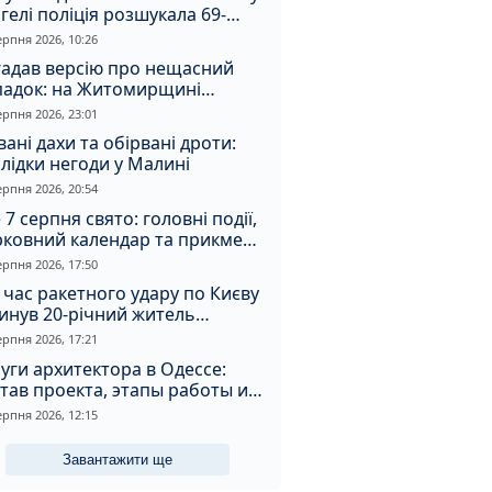
гелі поліція розшукала 69-
чного зловмисника
ерпня 2026, 10:26
гадав версію про нещасний
падок: на Житомирщині
итимуть чоловіка за вбивство
ерпня 2026, 23:01
івмешканки
вані дахи та обірвані дроти:
лідки негоди у Малині
ерпня 2026, 20:54
 7 серпня свято: головні події,
рковний календар та прикмети
я
ерпня 2026, 17:50
 час ракетного удару по Києву
инув 20-річний житель
томирщини
ерпня 2026, 17:21
уги архитектора в Одессе:
тав проекта, этапы работы и
оимость
ерпня 2026, 12:15
Завантажити ще