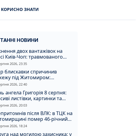
КОРИСНО ЗНАТИ
ТАННІ НОВИНИ
кнення двох вантажівок на
сі Київ-Чоп: травмованого
ія забрали до лікарні
ерпня 2026, 23:35
ар блискавки спричинив
жежу під Житомиром:
увальники витягли з вогню
ерпня 2026, 22:40
а
ь ангела Григорія 8 серпня:
сиві листівки, картинки та
евні привітання
ерпня 2026, 20:03
притомнів після ВЛК: в ТЦК на
томирщині помер 46-річний
овік
ерпня 2026, 18:24
уга над могилою захисника: у