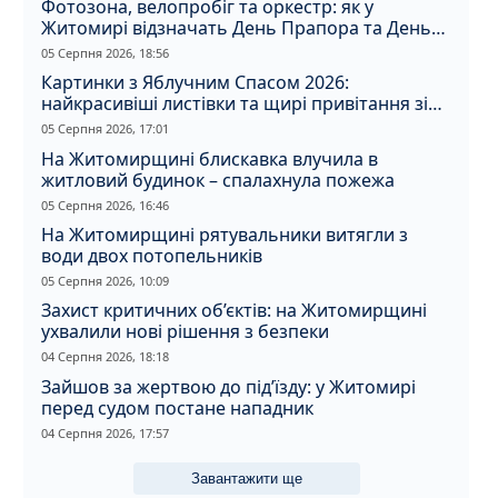
Фотозона, велопробіг та оркестр: як у
Житомирі відзначать День Прапора та День
Незалежності
05 Серпня 2026, 18:56
Картинки з Яблучним Спасом 2026:
найкрасивіші листівки та щирі привітання зі
святом
05 Серпня 2026, 17:01
На Житомирщині блискавка влучила в
житловий будинок – спалахнула пожежа
05 Серпня 2026, 16:46
На Житомирщині рятувальники витягли з
води двох потопельників
05 Серпня 2026, 10:09
Захист критичних об’єктів: на Житомирщині
ухвалили нові рішення з безпеки
04 Серпня 2026, 18:18
Зайшов за жертвою до під’їзду: у Житомирі
перед судом постане нападник
04 Серпня 2026, 17:57
Завантажити ще