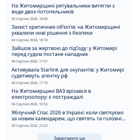
На Житомирщині рятувальники витягли з
води двох потопельників
05 Серпня 2026, 10:09
Захист критичних об’єктів: на Житомирщині
ухвалили нові рішення з безпеки
04 Серпня 2026, 18:18
Зайшов за жертвою до під’їзду: у Житомирі
перед судом постане нападник
04 Серпня 2026, 17:57
Активувала Starlink для окупантів: у Житомирі
судитимуть агентку рф
04 Серпня 2026, 17:10
На Житомирщині ВАЗ врізався в
електроопору: є постраждалі
04 Серпня 2026, 10:53
Яблучний Спас 2026 в Україні: коли святкуємо
за новим календарем, що святять та головні
прикмети дня
03 Серпня 2026, 23:23
Завантажити ще