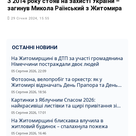
З 2014 року стояв на захисті України –
загинув Микола Раїнський з Житомира
29 Січня 2024, 15:55
ОСТАННІ НОВИНИ
На Житомирщині в ДТП за участі громадянина
Німеччини постраждали двоє людей
05 Серпня 2026, 22:09
Фотозона, велопробіг та оркестр: як у
Житомирі відзначать День Прапора та День
Незалежності
05 Серпня 2026, 18:56
Картинки з Яблучним Спасом 2026:
найкрасивіші листівки та щирі привітання зі
святом
05 Серпня 2026, 17:01
На Житомирщині блискавка влучила в
житловий будинок – спалахнула пожежа
05 Серпня 2026, 16:46