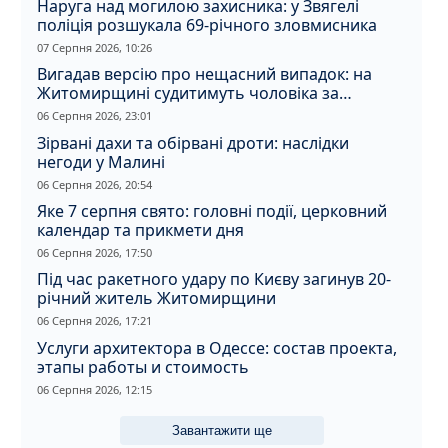
Наруга над могилою захисника: у Звягелі
поліція розшукала 69-річного зловмисника
07 Серпня 2026, 10:26
Вигадав версію про нещасний випадок: на
Житомирщині судитимуть чоловіка за
вбивство співмешканки
06 Серпня 2026, 23:01
Зірвані дахи та обірвані дроти: наслідки
негоди у Малині
06 Серпня 2026, 20:54
Яке 7 серпня свято: головні події, церковний
календар та прикмети дня
06 Серпня 2026, 17:50
Під час ракетного удару по Києву загинув 20-
річний житель Житомирщини
06 Серпня 2026, 17:21
Услуги архитектора в Одессе: состав проекта,
этапы работы и стоимость
06 Серпня 2026, 12:15
Завантажити ще