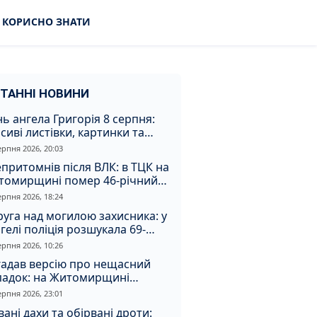
КОРИСНО ЗНАТИ
ТАННІ НОВИНИ
ь ангела Григорія 8 серпня:
сиві листівки, картинки та
евні привітання
ерпня 2026, 20:03
притомнів після ВЛК: в ТЦК на
томирщині помер 46-річний
овік
ерпня 2026, 18:24
уга над могилою захисника: у
гелі поліція розшукала 69-
чного зловмисника
ерпня 2026, 10:26
гадав версію про нещасний
падок: на Житомирщині
итимуть чоловіка за вбивство
ерпня 2026, 23:01
івмешканки
вані дахи та обірвані дроти: