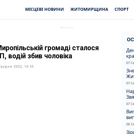
МІСЦЕВІ НОВИНИ
ЖИТОМИРЩИНА
СПОРТ
ОС
Миропільській громаді сталося
Ден
П, водій збив чоловіка
кра
душ
07 С
Грудня 2022, 16:55
Зне
Жи
чол
07 С
Нар
Звя
рі
07 С
Ви
ви
суд
06 С
сп
Зір