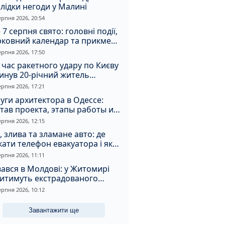
лідки негоди у Малині
ерпня 2026, 20:54
 7 серпня свято: головні події,
рковний календар та прикмети
я
ерпня 2026, 17:50
 час ракетного удару по Києву
инув 20-річний житель
томирщини
ерпня 2026, 17:21
уги архитектора в Одессе:
тав проекта, этапы работы и
оимость
ерпня 2026, 12:15
, злива та зламане авто: де
ати телефон евакуатора і як
натрапити на аферистів
ерпня 2026, 11:11
ався в Молдові: у Житомирі
дитимуть екстрадованого
земця за сурогатний спирт і
ерпня 2026, 10:12
дмивання грошей
Завантажити ще