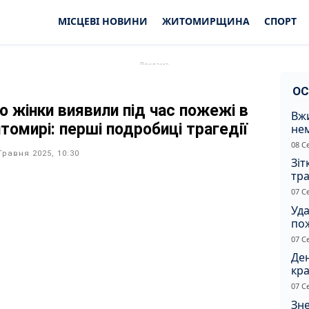
МІСЦЕВІ НОВИНИ
ЖИТОМИРЩИНА
СПОРТ
ОС
о жінки виявили під час пожежі в
Вжи
томирі: перші подробиці трагедії
не
зас
08 С
от
Травня 2025, 10:30
Зіт
тра
вод
07 С
Уд
по
рят
07 С
кот
Ден
кра
душ
07 С
Зне