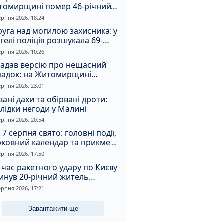
томирщині помер 46-річний
овік
ерпня 2026, 18:24
уга над могилою захисника: у
гелі поліція розшукала 69-
чного зловмисника
ерпня 2026, 10:26
гадав версію про нещасний
падок: на Житомирщині
итимуть чоловіка за вбивство
ерпня 2026, 23:01
івмешканки
вані дахи та обірвані дроти:
лідки негоди у Малині
ерпня 2026, 20:54
 7 серпня свято: головні події,
рковний календар та прикмети
я
ерпня 2026, 17:50
 час ракетного удару по Києву
инув 20-річний житель
томирщини
ерпня 2026, 17:21
Завантажити ще