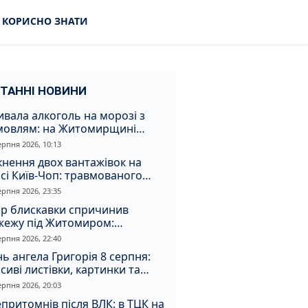
КОРИСНО ЗНАТИ
ТАННІ НОВИНИ
вала алкоголь на морозі з
мовлям: на Житомирщині
удили матір, через яку дитина
ерпня 2026, 10:13
римала обмороження
кнення двох вантажівок на
сі Київ-Чоп: травмованого
ія забрали до лікарні
ерпня 2026, 23:35
ар блискавки спричинив
жежу під Житомиром:
увальники витягли з вогню
ерпня 2026, 22:40
а
ь ангела Григорія 8 серпня:
сиві листівки, картинки та
евні привітання
ерпня 2026, 20:03
притомнів після ВЛК: в ТЦК на