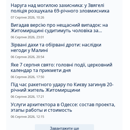
Наруга над могилою захисника: у Звягелі
поліція розшукала 69-річного зловмисника
07 Серпня 2026, 10:26
Вигадав версію про нещасний випадок: на
Житомирщині судитимуть чоловіка за
вбивство співмешканки
06 Серпня 2026, 23:01
Зірвані дахи та обірвані дроти: наслідки
негоди у Малині
06 Серпня 2026, 20:54
Яке 7 серпня свято: головні події, церковний
календар та прикмети дня
06 Серпня 2026, 17:50
Під час ракетного удару по Києву загинув 20-
річний житель Житомирщини
06 Серпня 2026, 17:21
Услуги архитектора в Одессе: состав проекта,
этапы работы и стоимость
06 Серпня 2026, 12:15
Завантажити ще