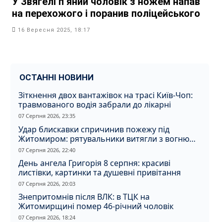
У Звягелі п’яний чоловік з ножем напав
на перехожого і поранив поліцейського
16 Вересня 2025, 18:17
ОСТАННІ НОВИНИ
Зіткнення двох вантажівок на трасі Київ-Чоп:
травмованого водія забрали до лікарні
07 Серпня 2026, 23:35
Удар блискавки спричинив пожежу під
Житомиром: рятувальники витягли з вогню
кота
07 Серпня 2026, 22:40
День ангела Григорія 8 серпня: красиві
листівки, картинки та душевні привітання
07 Серпня 2026, 20:03
Знепритомнів після ВЛК: в ТЦК на
Житомирщині помер 46-річний чоловік
07 Серпня 2026, 18:24