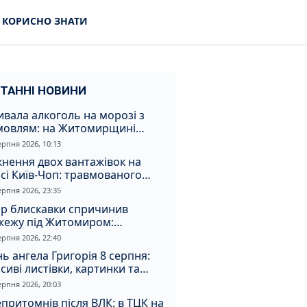
КОРИСНО ЗНАТИ
ТАННІ НОВИНИ
вала алкоголь на морозі з
мовлям: на Житомирщині
удили матір, через яку дитина
ерпня 2026, 10:13
римала обмороження
кнення двох вантажівок на
сі Київ-Чоп: травмованого
ія забрали до лікарні
ерпня 2026, 23:35
ар блискавки спричинив
жежу під Житомиром:
увальники витягли з вогню
ерпня 2026, 22:40
а
ь ангела Григорія 8 серпня:
сиві листівки, картинки та
евні привітання
ерпня 2026, 20:03
притомнів після ВЛК: в ТЦК на