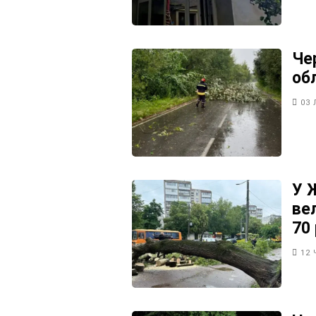
Че
об
03 
У 
ве
70 
12 