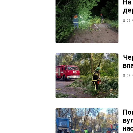
На
де
05 
Че
вп
03 
По
ву
на