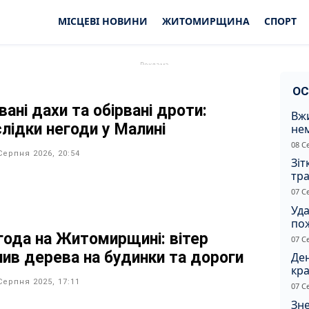
МІСЦЕВІ НОВИНИ
ЖИТОМИРЩИНА
СПОРТ
ОС
вані дахи та обірвані дроти:
Вжи
слідки негоди у Малині
не
зас
08 С
от
Серпня 2026, 20:54
Зіт
тра
вод
07 С
Уд
по
рят
года на Житомирщині: вітер
07 С
кот
лив дерева на будинки та дороги
Ден
кра
душ
Серпня 2025, 17:11
07 С
Зне