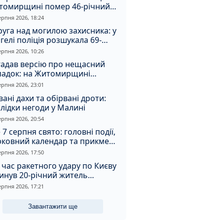
томирщині помер 46-річний
овік
ерпня 2026, 18:24
уга над могилою захисника: у
гелі поліція розшукала 69-
чного зловмисника
ерпня 2026, 10:26
гадав версію про нещасний
падок: на Житомирщині
итимуть чоловіка за вбивство
ерпня 2026, 23:01
івмешканки
вані дахи та обірвані дроти:
лідки негоди у Малині
ерпня 2026, 20:54
 7 серпня свято: головні події,
рковний календар та прикмети
я
ерпня 2026, 17:50
 час ракетного удару по Києву
инув 20-річний житель
томирщини
ерпня 2026, 17:21
Завантажити ще