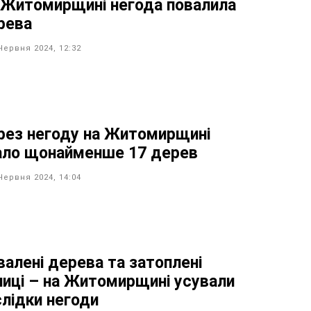
 Житомирщині негода повалила
рева
Червня 2024, 12:32
рез негоду на Житомирщині
ало щонайменше 17 дерев
Червня 2024, 14:04
валені дерева та затоплені
лиці – на Житомирщині усували
слідки негоди