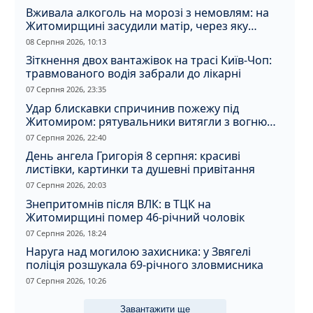
Вживала алкоголь на морозі з немовлям: на
Житомирщині засудили матір, через яку
дитина отримала обмороження
08 Серпня 2026, 10:13
Зіткнення двох вантажівок на трасі Київ-Чоп:
травмованого водія забрали до лікарні
07 Серпня 2026, 23:35
Удар блискавки спричинив пожежу під
Житомиром: рятувальники витягли з вогню
кота
07 Серпня 2026, 22:40
День ангела Григорія 8 серпня: красиві
листівки, картинки та душевні привітання
07 Серпня 2026, 20:03
Знепритомнів після ВЛК: в ТЦК на
Житомирщині помер 46-річний чоловік
07 Серпня 2026, 18:24
Наруга над могилою захисника: у Звягелі
поліція розшукала 69-річного зловмисника
07 Серпня 2026, 10:26
Завантажити ще