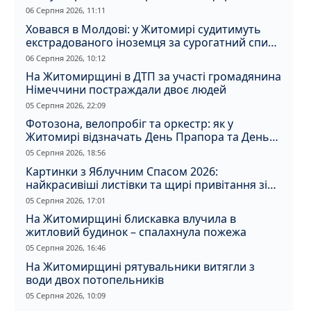
06 Серпня 2026, 11:11
Ховався в Молдові: у Житомирі судитимуть
екстрадованого іноземця за сурогатний спирт
і відмивання грошей
06 Серпня 2026, 10:12
На Житомирщині в ДТП за участі громадянина
Німеччини постраждали двоє людей
05 Серпня 2026, 22:09
Фотозона, велопробіг та оркестр: як у
Житомирі відзначать День Прапора та День
Незалежності
05 Серпня 2026, 18:56
Картинки з Яблучним Спасом 2026:
найкрасивіші листівки та щирі привітання зі
святом
05 Серпня 2026, 17:01
На Житомирщині блискавка влучила в
житловий будинок – спалахнула пожежа
05 Серпня 2026, 16:46
На Житомирщині рятувальники витягли з
води двох потопельників
05 Серпня 2026, 10:09