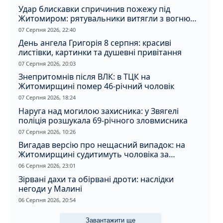
Удар блискавки спричинив пожежу під
Житомиром: рятувальники витягли з вогню
кота
07 Серпня 2026, 22:40
День ангела Григорія 8 серпня: красиві
листівки, картинки та душевні привітання
07 Серпня 2026, 20:03
Знепритомнів після ВЛК: в ТЦК на
Житомирщині помер 46-річний чоловік
07 Серпня 2026, 18:24
Наруга над могилою захисника: у Звягелі
поліція розшукала 69-річного зловмисника
07 Серпня 2026, 10:26
Вигадав версію про нещасний випадок: на
Житомирщині судитимуть чоловіка за
вбивство співмешканки
06 Серпня 2026, 23:01
Зірвані дахи та обірвані дроти: наслідки
негоди у Малині
06 Серпня 2026, 20:54
Завантажити ще