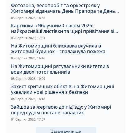
Фотозона, велопробіг та оркестр: як у
Житомирі відзначать День Прапора та День
Незалежності
05 Серпня 2026, 18:56
Картинки з Яблучним Спасом 2026:
найкрасивіші листівки та щирі привітання зі
святом
05 Серпня 2026, 17:01
На Житомирщині блискавка влучила в
житловий будинок – спалахнула пожежа
05 Серпня 2026, 16:46
На Житомирщині рятувальники витягли з
води двох потопельників
05 Серпня 2026, 10:09
Захист критичних об’єктів: на Житомирщині
ухвалили нові рішення з безпеки
04 Серпня 2026, 18:18
Зайшов за жертвою до під’їзду: у Житомирі
перед судом постане нападник
04 Серпня 2026, 17:57
Завантажити ще