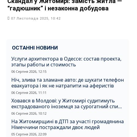
Скандал у Житомирі: замість житла —
“гадюшник” і незаконна добудова
07 Листопада 2025, 10:42
ОСТАННІ НОВИНИ
Услуги архитектора в Одессе: состав проекта,
этапы работы и стоимость
06 Серпня 2026, 12:15
Ніч, злива та зламане авто: де шукати телефон
евакуатора і як не натрапити на аферистів
06 Серпня 2026, 11:11
Ховався в Молдові: у Житомирі судитимуть
екстрадованого іноземця за сурогатний спирт
і відмивання грошей
06 Серпня 2026, 10:12
На Житомирщині в ДТП за участі громадянина
Німеччини постраждали двоє людей
05 Серпня 2026, 22:09