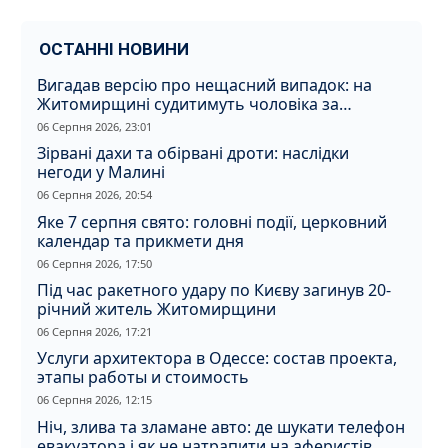
ОСТАННІ НОВИНИ
Вигадав версію про нещасний випадок: на
Житомирщині судитимуть чоловіка за
вбивство співмешканки
06 Серпня 2026, 23:01
Зірвані дахи та обірвані дроти: наслідки
негоди у Малині
06 Серпня 2026, 20:54
Яке 7 серпня свято: головні події, церковний
календар та прикмети дня
06 Серпня 2026, 17:50
Під час ракетного удару по Києву загинув 20-
річний житель Житомирщини
06 Серпня 2026, 17:21
Услуги архитектора в Одессе: состав проекта,
этапы работы и стоимость
06 Серпня 2026, 12:15
Ніч, злива та зламане авто: де шукати телефон
евакуатора і як не натрапити на аферистів