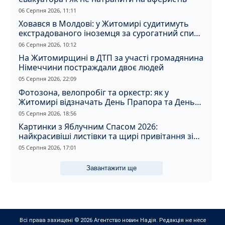
06 Серпня 2026, 11:11
Ховався в Молдові: у Житомирі судитимуть
екстрадованого іноземця за сурогатний спирт
і відмивання грошей
06 Серпня 2026, 10:12
На Житомирщині в ДТП за участі громадянина
Німеччини постраждали двоє людей
05 Серпня 2026, 22:09
Фотозона, велопробіг та оркестр: як у
Житомирі відзначать День Прапора та День
Незалежності
05 Серпня 2026, 18:56
Картинки з Яблучним Спасом 2026:
найкрасивіші листівки та щирі привітання зі
святом
05 Серпня 2026, 17:01
Завантажити ще
Всі права захищені © 2026 Агентство новин Надія. Редакція не несе