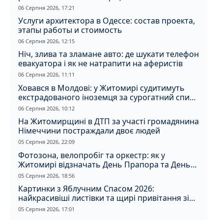
06 Серпня 2026, 17:21
Услуги архитектора в Одессе: состав проекта,
этапы работы и стоимость
06 Серпня 2026, 12:15
Ніч, злива та зламане авто: де шукати телефон
евакуатора і як не натрапити на аферистів
06 Серпня 2026, 11:11
Ховався в Молдові: у Житомирі судитимуть
екстрадованого іноземця за сурогатний спирт
і відмивання грошей
06 Серпня 2026, 10:12
На Житомирщині в ДТП за участі громадянина
Німеччини постраждали двоє людей
05 Серпня 2026, 22:09
Фотозона, велопробіг та оркестр: як у
Житомирі відзначать День Прапора та День
Незалежності
05 Серпня 2026, 18:56
Картинки з Яблучним Спасом 2026:
найкрасивіші листівки та щирі привітання зі
святом
05 Серпня 2026, 17:01