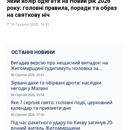
Який колір одягати на Новий рік 2026
року: головні правила, поради та образ
на святкову ніч
10 Грудня 2025, 16:01
ОСТАННІ НОВИНИ
Вигадав версію про нещасний випадок: на
Житомирщині судитимуть чоловіка за
вбивство співмешканки
06 Серпня 2026, 23:01
Зірвані дахи та обірвані дроти: наслідки
негоди у Малині
06 Серпня 2026, 20:54
Яке 7 серпня свято: головні події, церковний
календар та прикмети дня
06 Серпня 2026, 17:50
Під час ракетного удару по Києву загинув 20-
річний житель Житомирщини