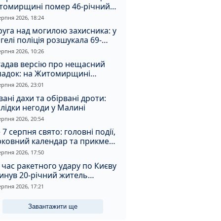
томирщині помер 46-річний
овік
ерпня 2026, 18:24
уга над могилою захисника: у
гелі поліція розшукала 69-
чного зловмисника
ерпня 2026, 10:26
гадав версію про нещасний
падок: на Житомирщині
итимуть чоловіка за вбивство
ерпня 2026, 23:01
івмешканки
вані дахи та обірвані дроти:
лідки негоди у Малині
ерпня 2026, 20:54
 7 серпня свято: головні події,
рковний календар та прикмети
я
ерпня 2026, 17:50
 час ракетного удару по Києву
инув 20-річний житель
томирщини
ерпня 2026, 17:21
Завантажити ще