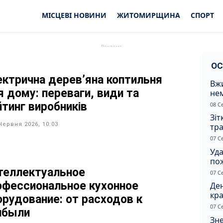
МІСЦЕВІ НОВИНИ
ЖИТОМИРЩИНА
СПОРТ
ОС
ектрична дерев’яна коптильня
Вжи
я дому: переваги, види та
не
зас
йтинг виробників
08 С
от
Зіт
Червня 2026, 10:03
тра
вод
07 С
Уд
по
рят
теллектуальное
07 С
кот
офессиональное кухонное
Ден
кра
орудование: от расходов к
душ
07 С
ибыли
Зне