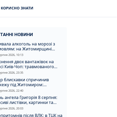
КОРИСНО ЗНАТИ
ТАННІ НОВИНИ
вала алкоголь на морозі з
мовлям: на Житомирщині
удили матір, через яку дитина
ерпня 2026, 10:13
римала обмороження
кнення двох вантажівок на
сі Київ-Чоп: травмованого
ія забрали до лікарні
ерпня 2026, 23:35
ар блискавки спричинив
жежу під Житомиром:
увальники витягли з вогню
ерпня 2026, 22:40
а
ь ангела Григорія 8 серпня:
сиві листівки, картинки та
евні привітання
ерпня 2026, 20:03
притомнів після ВЛК: в ТЦК на