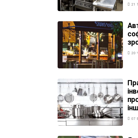
21 
Авт
со
зр
20 
Пр
ін
про
ін
07 