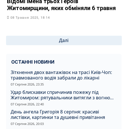
Відомі імена трьох Героїв
Житомирщини, яких обміняли 6 травня
08 Травня 2025, 18:14
Пагінація
Далі
записів
ОСТАННІ НОВИНИ
Зіткнення двох вантажівок на трасі Київ-Чоп:
травмованого водія забрали до лікарні
07 Серпня 2026, 23:35
Удар блискавки спричинив пожежу під
Житомиром: рятувальники витягли з вогню
кота
07 Серпня 2026, 22:40
День ангела Григорія 8 серпня: красиві
листівки, картинки та душевні привітання
07 Серпня 2026, 20:03