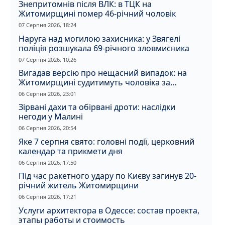
Знепритомнів після ВЛК: в ТЦК на
Житомирщині помер 46-річний чоловік
07 Серпня 2026, 18:24
Наруга над могилою захисника: у Звягелі
поліція розшукала 69-річного зловмисника
07 Серпня 2026, 10:26
Вигадав версію про нещасний випадок: на
Житомирщині судитимуть чоловіка за
вбивство співмешканки
06 Серпня 2026, 23:01
Зірвані дахи та обірвані дроти: наслідки
негоди у Малині
06 Серпня 2026, 20:54
Яке 7 серпня свято: головні події, церковний
календар та прикмети дня
06 Серпня 2026, 17:50
Під час ракетного удару по Києву загинув 20-
річний житель Житомирщини
06 Серпня 2026, 17:21
Услуги архитектора в Одессе: состав проекта,
этапы работы и стоимость