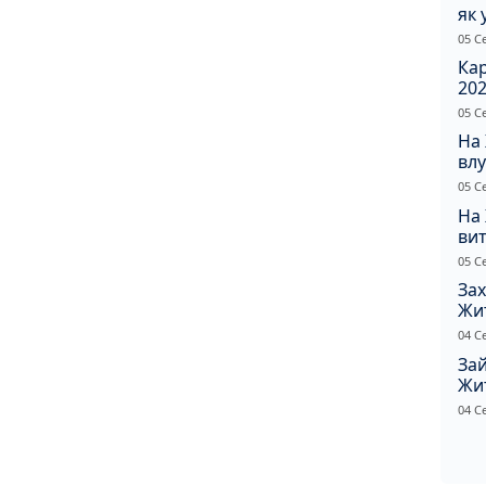
як 
Пр
05 С
Ка
202
щир
05 С
На
влу
сп
05 С
На
вит
по
05 С
Зах
Жи
ріш
04 С
Зай
Жи
на
04 С