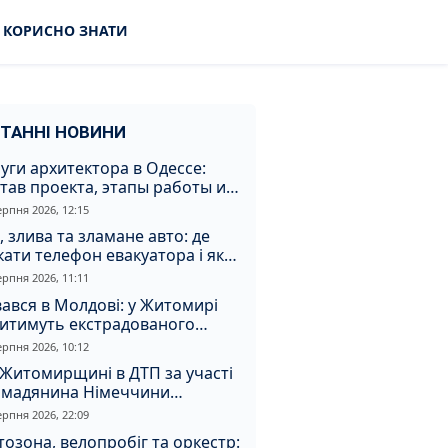
КОРИСНО ЗНАТИ
ТАННІ НОВИНИ
уги архитектора в Одессе:
тав проекта, этапы работы и
оимость
ерпня 2026, 12:15
, злива та зламане авто: де
ати телефон евакуатора і як
натрапити на аферистів
ерпня 2026, 11:11
ався в Молдові: у Житомирі
дитимуть екстрадованого
земця за сурогатний спирт і
ерпня 2026, 10:12
дмивання грошей
Житомирщині в ДТП за участі
омадянина Німеччини
страждали двоє людей
ерпня 2026, 22:09
озона, велопробіг та оркестр: