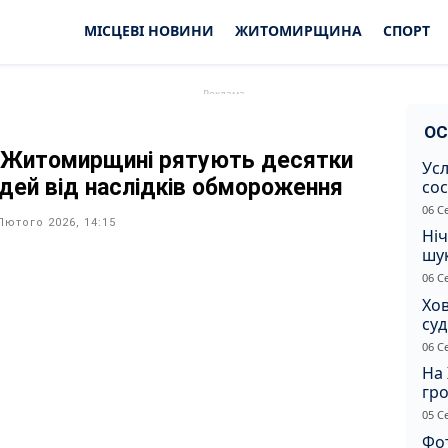
МІСЦЕВІ НОВИНИ
ЖИТОМИРЩИНА
СПОРТ
ОС
 Житомирщині рятують десятки
Усл
дей від наслідків обмороження
сос
ст
06 С
Лютого 2026, 14:15
Ніч
шук
не 
06 С
Хов
су
іно
06 С
ві
На 
гр
по
05 С
Фот