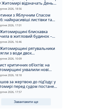
у Житомирі відзначать День
апора та День Незалежності
ерпня 2026, 18:56
ртинки з Яблучним Спасом
6: найкрасивіші листівки та
і привітання зі святом
ерпня 2026, 17:01
 Житомирщині блискавка
чила в житловий будинок –
алахнула пожежа
ерпня 2026, 16:46
 Житомирщині рятувальники
ягли з води двох
топельників
ерпня 2026, 10:09
ист критичних об’єктів: на
томирщині ухвалили нові
ення з безпеки
ерпня 2026, 18:18
шов за жертвою до під’їзду: у
томирі перед судом постане
падник
ерпня 2026, 17:57
Завантажити ще