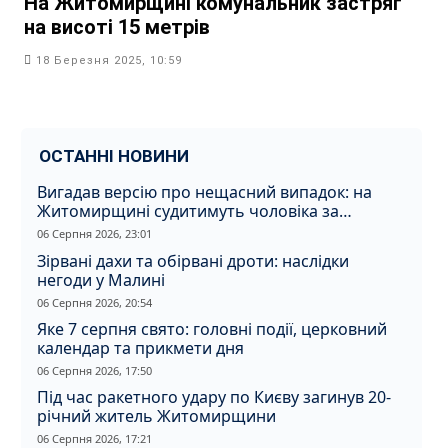
На Житомирщині комунальник застряг
на висоті 15 метрів
18 Березня 2025, 10:59
ОСТАННІ НОВИНИ
Вигадав версію про нещасний випадок: на
Житомирщині судитимуть чоловіка за
вбивство співмешканки
06 Серпня 2026, 23:01
Зірвані дахи та обірвані дроти: наслідки
негоди у Малині
06 Серпня 2026, 20:54
Яке 7 серпня свято: головні події, церковний
календар та прикмети дня
06 Серпня 2026, 17:50
Під час ракетного удару по Києву загинув 20-
річний житель Житомирщини
06 Серпня 2026, 17:21