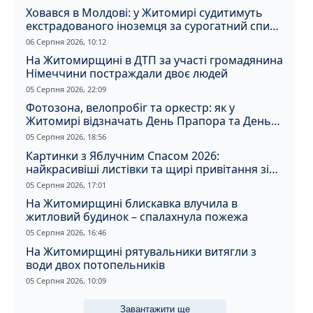
Ховався в Молдові: у Житомирі судитимуть
екстрадованого іноземця за сурогатний спирт
і відмивання грошей
06 Серпня 2026, 10:12
На Житомирщині в ДТП за участі громадянина
Німеччини постраждали двоє людей
05 Серпня 2026, 22:09
Фотозона, велопробіг та оркестр: як у
Житомирі відзначать День Прапора та День
Незалежності
05 Серпня 2026, 18:56
Картинки з Яблучним Спасом 2026:
найкрасивіші листівки та щирі привітання зі
святом
05 Серпня 2026, 17:01
На Житомирщині блискавка влучила в
житловий будинок – спалахнула пожежа
05 Серпня 2026, 16:46
На Житомирщині рятувальники витягли з
води двох потопельників
05 Серпня 2026, 10:09
Завантажити ще