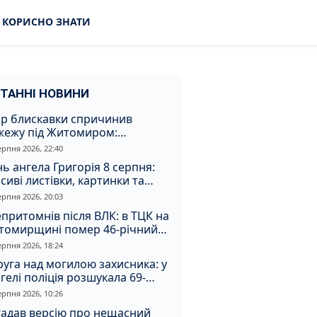
КОРИСНО ЗНАТИ
ТАННІ НОВИНИ
ар блискавки спричинив
жежу під Житомиром:
увальники витягли з вогню
ерпня 2026, 22:40
а
ь ангела Григорія 8 серпня:
сиві листівки, картинки та
евні привітання
ерпня 2026, 20:03
притомнів після ВЛК: в ТЦК на
томирщині помер 46-річний
овік
ерпня 2026, 18:24
уга над могилою захисника: у
гелі поліція розшукала 69-
чного зловмисника
ерпня 2026, 10:26
гадав версію про нещасний