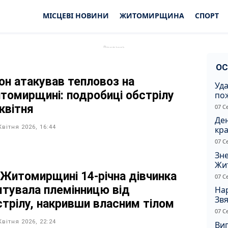
МІСЦЕВІ НОВИНИ
ЖИТОМИРЩИНА
СПОРТ
ОС
он атакував тепловоз на
Уд
томирщині: подробиці обстрілу
по
рят
квітня
07 С
кот
Ден
Квітня 2026, 16:44
кра
душ
07 С
Зне
Жи
чол
 Житомирщині 14-річна дівчинка
07 С
ятувала племінницю від
Нар
Звя
стрілу, накривши власним тілом
рі
07 С
Квітня 2026, 22:24
Ви