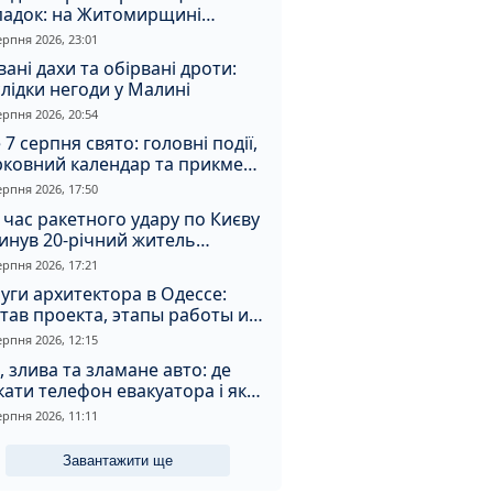
падок: на Житомирщині
итимуть чоловіка за вбивство
ерпня 2026, 23:01
івмешканки
вані дахи та обірвані дроти:
лідки негоди у Малині
ерпня 2026, 20:54
 7 серпня свято: головні події,
рковний календар та прикмети
я
ерпня 2026, 17:50
 час ракетного удару по Києву
инув 20-річний житель
томирщини
ерпня 2026, 17:21
уги архитектора в Одессе:
тав проекта, этапы работы и
оимость
ерпня 2026, 12:15
, злива та зламане авто: де
ати телефон евакуатора і як
натрапити на аферистів
ерпня 2026, 11:11
Завантажити ще