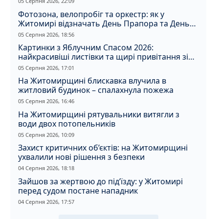
05 Серпня 2026, 22:09
Фотозона, велопробіг та оркестр: як у
Житомирі відзначать День Прапора та День
Незалежності
05 Серпня 2026, 18:56
Картинки з Яблучним Спасом 2026:
найкрасивіші листівки та щирі привітання зі
святом
05 Серпня 2026, 17:01
На Житомирщині блискавка влучила в
житловий будинок – спалахнула пожежа
05 Серпня 2026, 16:46
На Житомирщині рятувальники витягли з
води двох потопельників
05 Серпня 2026, 10:09
Захист критичних об’єктів: на Житомирщині
ухвалили нові рішення з безпеки
04 Серпня 2026, 18:18
Зайшов за жертвою до під’їзду: у Житомирі
перед судом постане нападник
04 Серпня 2026, 17:57