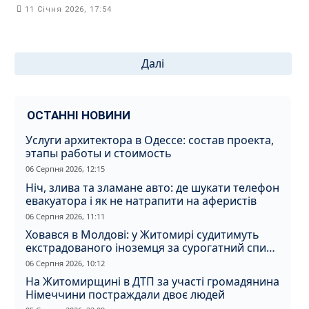
11 Січня 2026, 17:54
Пагінація
Далі
записів
ОСТАННІ НОВИНИ
Услуги архитектора в Одессе: состав проекта,
этапы работы и стоимость
06 Серпня 2026, 12:15
Ніч, злива та зламане авто: де шукати телефон
евакуатора і як не натрапити на аферистів
06 Серпня 2026, 11:11
Ховався в Молдові: у Житомирі судитимуть
екстрадованого іноземця за сурогатний спирт
і відмивання грошей
06 Серпня 2026, 10:12
На Житомирщині в ДТП за участі громадянина
Німеччини постраждали двоє людей